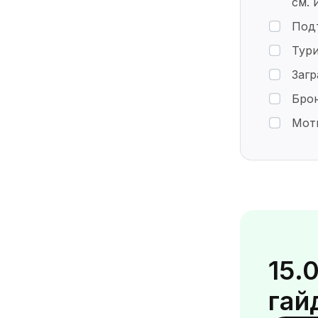
см. 
Под
Тури
Заг
Брон
Мот
15.
гай