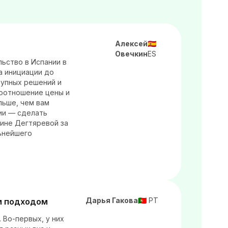
Алексей
🇪🇸
Овечкин
ES
ьство в Испании в
а инициации до
тупных решений и
соотношение цены и
льше, чем вам
ии — сделать
ине Дегтяревой за
ьнейшего
Дарья Гакова
PT
м подходом
🇵🇹
 Во-первых, у них