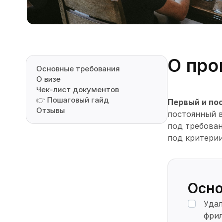
О про
Основные требования
О визе
Чек-лист документов
👉 Пошаговый гайд
Первый и по
Отзывы
постоянный в
под требова
под критерии
Осно
Удал
фрил