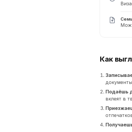
Виза
Сем
Можн
Как выг
Записывае
документы
Подаёшь д
вклеят в т
Приезжаеш
отпечатков
Получаешь