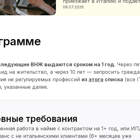
приезжает в Италию и подае
08.07.2026
грамме
следующие ВНЖ выдаются сроком на 1 год.
Через пя
ид на жительство, а через 10 лет — запросить граж
ния не регулируемых профессий
из
этого
списка
(все I
, указанные далее.
вные требования
енная работа в найме с контрактом на 1+ год, или ИП
анс с не итальянскими клиентами (6+ месяцев уже