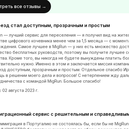
треть все отзывы →
езд стал доступным, прозрачным и простым
n — лучший сервис для переселения — я получил вид на жител
тве цифрового кочевника менее чем за 1,5 месяца — с момент
ждения. Самое лучшее в MigRun — у них есть множество дос
ество бесплатных руководств, поэтому вы получите лучшее 
тва. Кроме того, вы никогда не будете вынуждены платить бо
вительно нужно. Именно в этом и заключается миссия компан
езд доступным, прозрачным и простым. Отдельное спасибо Ир
щь в решении моего дела и вопросов! С нетерпением жду дал
дничества с командой MigRun. Большое спасибо!
:
02 августа 2023 г.
грационный сервис с решительным и справедливы
ммиграция в Португалию не состоялась бы, если бы не MigRun.