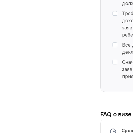
долж
Треб
дохо
заяв
ребе
Все
дек
Снач
заяв
при
FAQ о визе
Срок