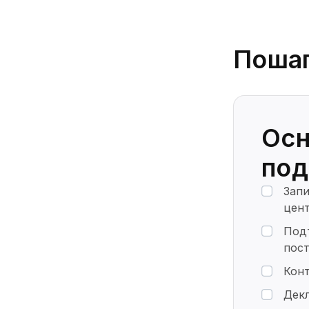
Пошаг
Осн
под
Запи
цент
Подт
пост
Конт
Декл