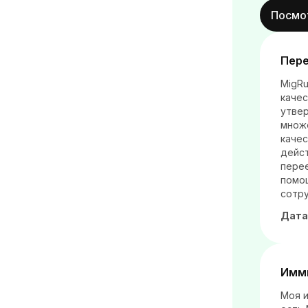
Посмо
Пере
MigRu
качес
утвер
множ
качес
дейст
пере
помо
сотру
Дата
Имми
Моя и