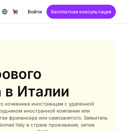
Войти
Бесплатная консультация
рового
 в Италии
го кочевника иностранцам с удаленной
трудником иностранной компании или
тве фрилансера или самозанятого. Заявитель
 Nomad Italy в стране проживания, затем