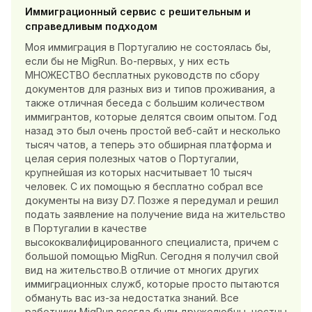
Иммиграционный сервис с решительным и
справедливым подходом
Моя иммиграция в Португалию не состоялась бы,
если бы не MigRun. Во-первых, у них есть
МНОЖЕСТВО бесплатных руководств по сбору
документов для разных виз и типов проживания, а
также отличная беседа с большим количеством
иммигрантов, которые делятся своим опытом. Год
назад это был очень простой веб-сайт и несколько
тысяч чатов, а теперь это обширная платформа и
целая серия полезных чатов о Португалии,
крупнейшая из которых насчитывает 10 тысяч
человек. С их помощью я бесплатно собрал все
документы на визу D7. Позже я передумал и решил
подать заявление на получение вида на жительство
в Португалии в качестве
высококвалифицированного специалиста, причем с
большой помощью MigRun. Сегодня я получил свой
вид на жительство.В отличие от многих других
иммиграционных служб, которые просто пытаются
обмануть вас из-за недостатка знаний. Все
работники MigRun всегда были дружелюбны, честны