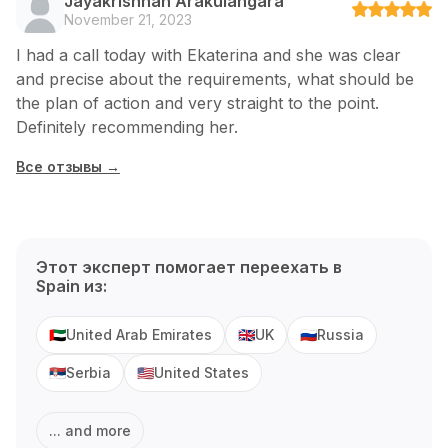
Jayakrishnan Arakulangara
November 21, 2023
I had a call today with Ekaterina and she was clear
and precise about the requirements, what should be
the plan of action and very straight to the point.
Definitely recommending her.
Все отзывы →
Этот эксперт помогает переехать в
Spain
из:
United Arab Emirates
UK
Russia
🇦🇪
🇬🇧
🇷🇺
Serbia
United States
🇷🇸
🇺🇸
... and more