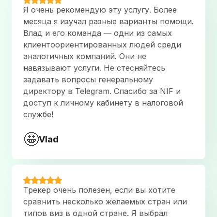
как лучше оформить недостающие документы.
Я очень рекомендую эту услугу. Более
Была очень вежлива, отзывчива и терпелива.
месяца я изучал разные варианты помощи.
Одобрение получили без дозапросов, во многом
Влад и его команда — одни из самых
благодаря помощи Екатерины. Очень
клиентоориентированных людей среди
профессиональный и надежный эксперт, спасибо!
аналогичных компаний. Они не
Sergei M
навязывают услуги. Не стесняйтесь
September 20, 2023
задавать вопросы генеральному
директору в Telegram. Спасибо за NIF и
Совместная подача документов с Екатериной
доступ к личному кабинету в налоговой
была чрезвычайно успешной. Екатерина оказалась
службе!
отзывчивой и профессиональной: она помогла
подготовить документы, всегда оперативно
🤩
Vlad
отвечала на вопросы и сделала процесс гораздо
более легким. Рекомендую её на все 100%.
Igor Sanin
July 4, 2023
Трекер очень полезен, если вы хотите
Екатерина помогала с проверкой и подачей
сравнить несколько желаемых стран или
документов на испанский ВНЖ по Digital Nomad.
типов виз в одной стране. Я выбрал
Быстро отвечала на все вопросы, грамотно