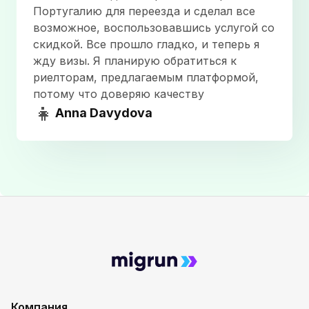
Португалию для переезда и сделал все
проверяла все документы и давала понятные
возможное, воспользовавшись услугой со
пояснения/рекомендации. Во время работы у меня
скидкой. Все прошло гладко, и теперь я
всегда было ощущение уверенного спокойствия
жду визы. Я планирую обратиться к
— я знал, что есть надежный человек, на
риелторам, предлагаемым платформой,
которого можно положиться. Так и вышло —
потому что доверяю качеству
получил одобрение без дозапросов. Екатерине и
👧
Миграну спасибо. Однозначно рекомендую! ;)
Anna Davydova
Alisa Amentes
July 3, 2023
Екатерина наш эксперт от Миграна для подачи
документов на номад-визу. Мы еще ждем
решения, но Екатерина все досконально
проверила, нашла опечатки, ошибки. В общем,
хорошо причесала наши документы. К тому же
хочу отметить человеческое отношение,
понимание и высокий уровень эмпатии. Очень
приятно общаться. Всем рекомендую профи и
просто хорошего человека!
Компания