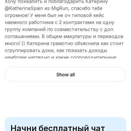
Хочу похвалить и поблагодарить Катерину
@KatherinaSpain из MigRun, спасибо тебе
огромное! У меня был не оч типовой кейс
наемного работника с 2 контрактами на одну
группу компаний по совместительству с доп
соглашениями. В общем макулатуры и переводов
много! )) Катерина грамотно объяснила как стоит
сгруппировать доки, как показать доходы
наиболее наглядно и какие сопроводительные
письма написать + оперативно консультировала
по всем вопросам. Как результат - через 3 недели
Show all
получили одобрение! 🥳
Andrei Alekseev
October 17, 2023
Екатерина хороший эксперт, обладающий
хорошим уровнем профессионализма и
человеческим подходом. Мне она помогала с
подачей документов на всю семью, проверив на
Начни бесплатный чат
ошибки и опечатки, при этом предложив ряд