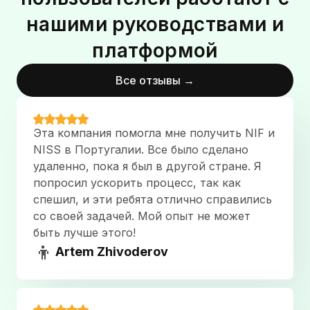
нашими руководствами и
Очень понравилось! Екатерина четко ответила на
все вопросы, подсветила неочевидные моменты
платформой
и посоветовала как можно проще поступить
исходя из опыта предыдущих кейсов
Все отзывы →
Aleksei Chernov
October 10, 2023
Ekaterina offered clear and comprehensive advices
Эта компания помогла мне получить NIF и
related to Spain's immigration procedures and
NISS в Португалии. Все было сделано
nuances. Thanks to her expertise, I now see the
удаленно, пока я был в другой стране. Я
process much more clearly and feel much less
попросил ускорить процесс, так как
nervous. I highly recommend her consultation
спешил, и эти ребята отлично справились
services for anyone considering a move to Spain.
со своей задачей. Мой опыт не может
быть лучше этого!
Margarita Chmutova
👦
October 5, 2023
Artem Zhivoderov
Екатерина помогла с проверкой и подачей
документов. Она дала много ценных советов по
дополнению кейса, нашла ошибки, подсказала,