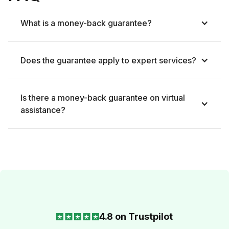
Egor Nesterenko
What is a money-back guarantee?
June 2, 2024
Мелисса — просто супер переводчик. Она очень
помогала нам при поиске апартаментов, всегда
Does the guarantee apply to expert services?
вовремя подключалась к встречам, помнила про
наши просмотры и проявляла высокую
ответственность в своей работе. Я остался под
Is there a money-back guarantee on virtual
большим положительным впечатлением.
assistance?
4.8 on Trustpilot