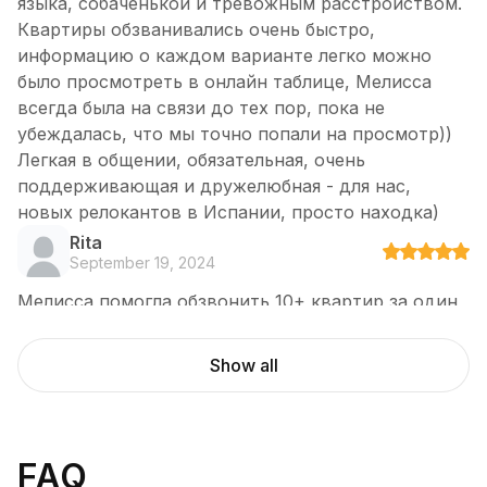
языка, собаченькой и тревожным расстройством.
Квартиры обзванивались очень быстро,
информацию о каждом варианте легко можно
было просмотреть в онлайн таблице, Мелисса
всегда была на связи до тех пор, пока не
убеждалась, что мы точно попали на просмотр))
Легкая в общении, обязательная, очень
поддерживающая и дружелюбная - для нас,
новых релокантов в Испании, просто находка)
Rita
September 19, 2024
Мелисса помогла обзвонить 10+ квартир за один
день, моментально договорилась о просмотрах, в
том числе нескольких в один день, и в итоге
Show all
помогла нам с кошкой снять квартиру мечты в
центре Мадрида за два дня! Это уникальный,
сопереживающий, добрейший и самый
эффективный специалист! Я довольна сервисом
FAQ
на 100 из 10, превзошлись мои ожидания