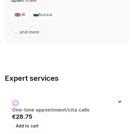
Spain
from
UK
Russia
🇬🇧
🇷🇺
... and more
Expert services
One-time appointment/cita calls
€28.75